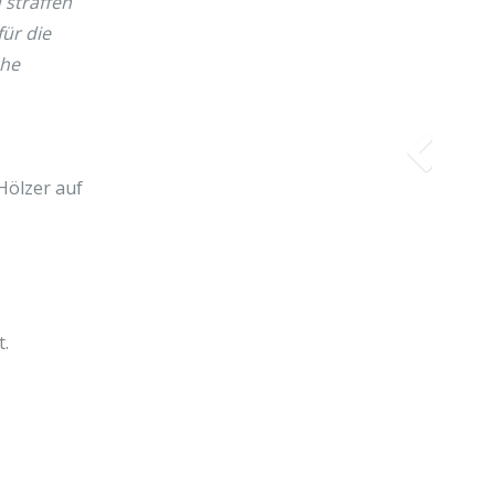
 straffen
für die
che
Hölzer auf
t.