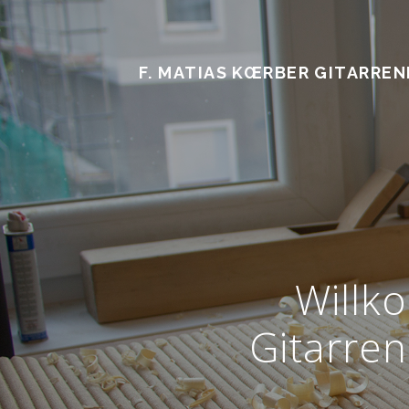
F. MATIAS KŒRBER GITARRE
Willk
Gitarren