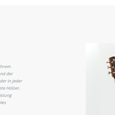
 ihrem
und der
der in jeder
ete Hölzer,
istung
bles