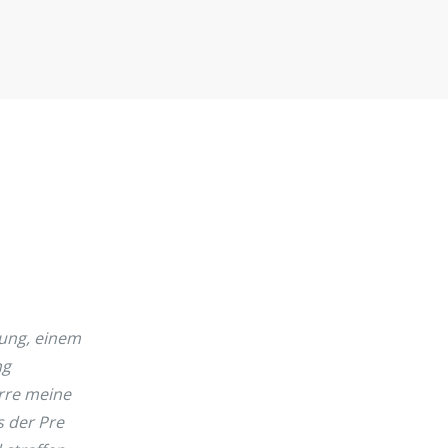
mung, einem
ng
arre meine
 der Pre