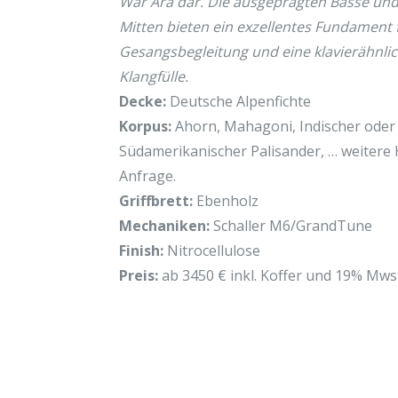
War Ära dar. Die ausgeprägten Bässe und
Mitten bieten ein exzellentes Fundament 
Gesangsbegleitung und eine klavierähnli
Klangfülle.
Decke:
Deutsche Alpenfichte
Korpus:
Ahorn, Mahagoni, Indischer oder
Südamerikanischer Palisander, … weitere 
Anfrage.
Griffbrett:
Ebenholz
Mechaniken:
Schaller M6/GrandTune
Finish:
Nitrocellulose
Preis:
ab 3450 € inkl. Koffer und 19% Mws