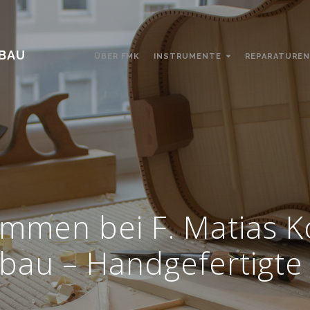
NBAU
ÜBER FMK
INSTRUMENTE
REPARATURE
ommen bei F. Matias 
bau – Handgefertigte